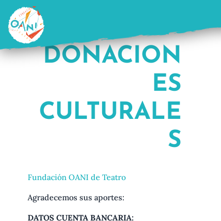
Saltar
al
contenido
DONACION
ES
CULTURALE
S
Fundación OANI de Teatro
Agradecemos sus aportes:
DATOS CUENTA BANCARIA: