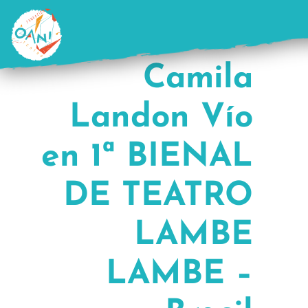
Saltar
al
contenido
Camila
Landon Vío
en 1ª BIENAL
DE TEATRO
LAMBE
LAMBE –