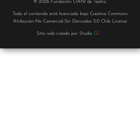
© 2026 Fundación OANI de Teatro.
Todo el contenido está licenciado bajo
Creative Commons
Atribución-No Comercial-Sin Derivadas 2.0 Chile License
Sitio web creado por
Studio
G
R
A