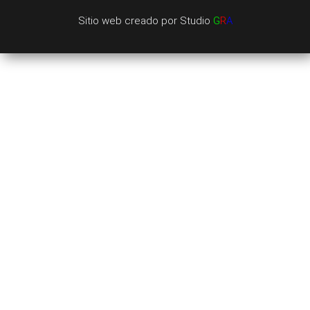
Sitio web creado por
Studio
G
R
A