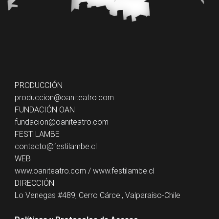
PRODUCCIÓN
produccion@oaniteatro.com
FUNDACIÓN OANI
fundacion@oaniteatro.com
FESTILAMBE
contacto@festilambe.cl
WEB
www.oaniteatro.com
/
www.festilambe.cl
DIRECCIÓN
Lo Venegas #489, Cerro Cárcel, Valparaíso-Chile