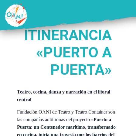
Saltar
al
contenido
ITINERANCIA
«PUERTO A
PUERTA»
Teatro, cocina, danza y narración en el litoral
central
Fundación OANI de Teatro y Teatro Container son
las compañías anfitrionas del proyecto
«Puerto a
Puerta: un Contenedor marítimo, transformado
en cocina, inicia una travesía por los barrios del