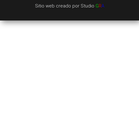
Sitio web creado por
Studio
G
R
A