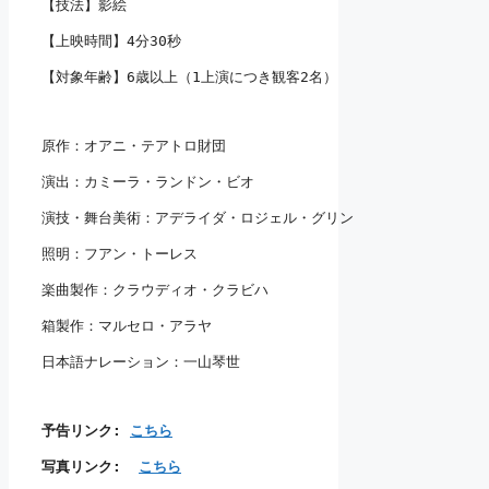
【技法】影絵
【上映時間】4分30秒
【対象年齢】6歳以上（1上演につき観客2名）
原作：オアニ・テアトロ財団
演出：カミーラ・ランドン・ビオ
演技・舞台美術：アデライダ・ロジェル・グリン
照明：フアン・トーレス
楽曲製作：クラウディオ・クラビハ
箱製作：マルセロ・アラヤ
日本語ナレーション：一山琴世
予告リンク: 
こちら
写真リンク:  
こちら