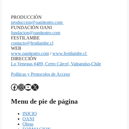
PRODUCCIÓN
produccion@oaniteatro.com
FUNDACIÓN OANI
fundacion@oaniteatro.com
FESTILAMBE
contacto@festilambe.cl
WEB
www.oaniteatro.com
/
www.festilambe.cl
DIRECCIÓN
Lo Venegas #489, Cerro Cárcel, Valparaíso-Chile
Políticas y Protocolos de Acceso
Facebook
Instagram
YouTube
X
Menu de pie de página
INICIO
OANI
Obras