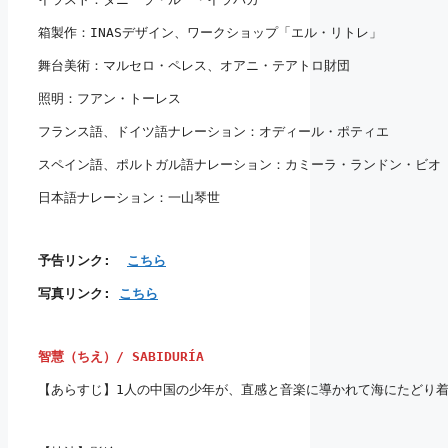
箱製作：INASデザイン、ワークショップ「エル・リトレ」
舞台美術：マルセロ・ペレス、オアニ・テアトロ財団
照明：フアン・トーレス
フランス語、ドイツ語ナレーション：オディール・ポティエ
スペイン語、ポルトガル語ナレーション：カミーラ・ランドン・ビオ
日本語ナレーション：一山琴世
予告リンク:  
こちら
写真リンク: 
こちら
智慧（ちえ）/ SABIDURÍA
【あらすじ】1人の中国の少年が、直感と音楽に導かれて海にたどり