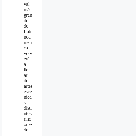
val
más
gran
de
de
Lati
noa
méri
ca
volv
erá
a
llen
ar
de
artes
escé
nica
s
disti
ntos
rinc
ones
de
...