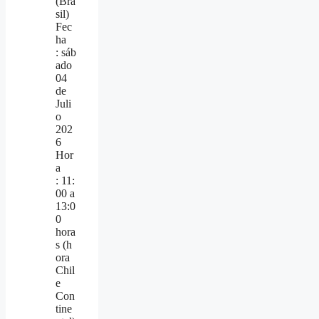
(Bra
sil)
Fec
ha
: sáb
ado
04
de
Juli
o
202
6
Hor
a
: 11:
00 a
13:0
0
hora
s (h
ora
Chil
e
Con
tine