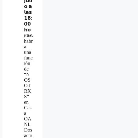
𝗷𝘂𝗹𝗶
𝗼 𝗮
𝗹𝗮𝘀
𝟭𝟴:
𝟬𝟬
𝗵𝗼
𝗿𝗮𝘀
habr
á
una
func
ión
de
“N
OS
OT
RX
S”
en
Cas
a
OA
NI.
Dos
actri