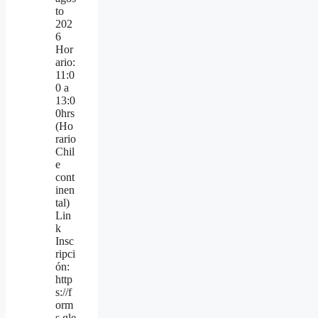
to
202
6
Hor
ario:
11:0
0 a
13:0
0hrs
(Ho
rario
Chil
e
cont
inen
tal)
Lin
k
Insc
ripci
ón:
http
s://f
orm
s.gle