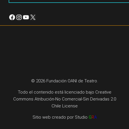
Facebook
Instagram
YouTube
X
© 2026 Fundación OANI de Teatro.
Todo el contenido está licenciado bajo
Creative
Commons Atribución-No Comercial-Sin Derivadas 2.0
Chile License
Sitio web creado por
Studio
G
R
A