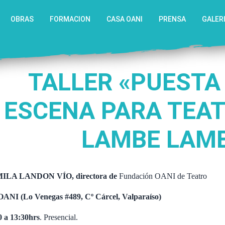
OBRAS
FORMACION
CASA OANI
PRENSA
GALER
TALLER «PUESTA
ESCENA PARA TEA
LAMBE LAM
ILA LANDON VÍO, directora de
Fundación OANI de Teatro
ANI (Lo Venegas #489, Cº Cárcel, Valparaíso)
0 a 13:30hrs
. Presencial.