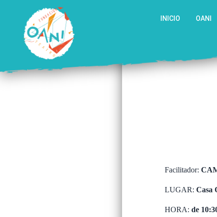
Saltar
al
INICIO
OANI
contenido
Facilitador:
CAM
LUGAR:
Casa O
HORA:
de 10:3