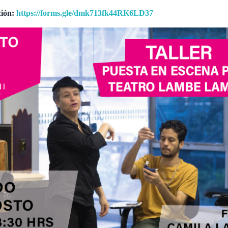
ción:
https://forms.gle/dmk713fk44RK6LD37