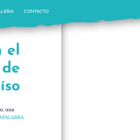
LERIA
CONTACTO
 el
 de
íso
o, una
APALABRA