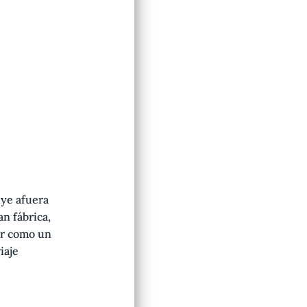
uye afuera
n fábrica,
ar como un
iaje