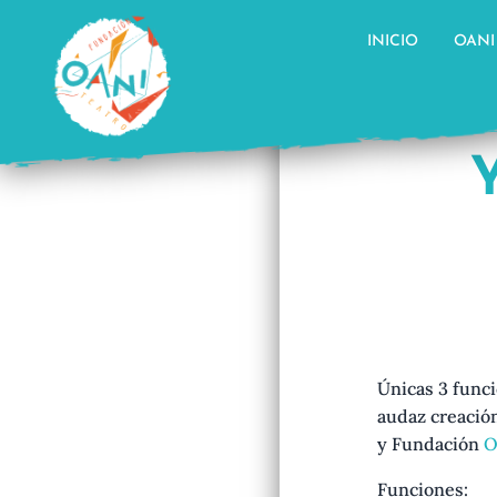
Saltar
al
INICIO
OANI
contenido
Únicas 3 func
audaz creació
y Fundación
O
Funciones: