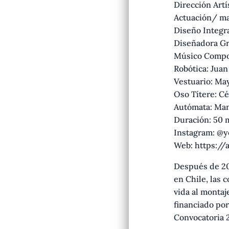
Dirección Artí
Actuación/ ma
Diseño Integr
Diseñadora Grá
Músico Compos
Robótica: Juan
Vestuario: May
Oso Títere: Cé
Autómata: Man
Duración: 50 
Instagram: @y
Web: https://
Después de 20 
en Chile, las
vida al monta
financiado por
Convocatoria 