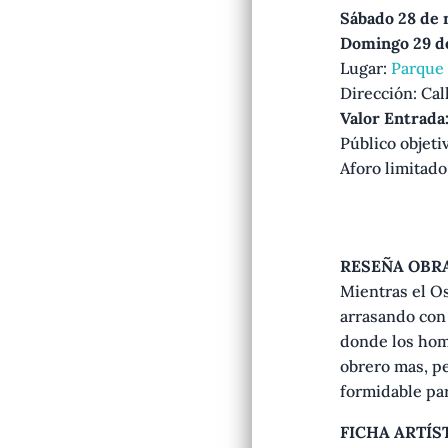
Sábado 28 de 
Domingo 29 de
Lugar:
Parque 
Dirección: Call
Valor Entrada:
Público objeti
Aforo limitad
RESEÑA OBRA
Mientras el O
arrasando con 
donde los homb
obrero mas, p
formidable par
FICHA ARTÍS