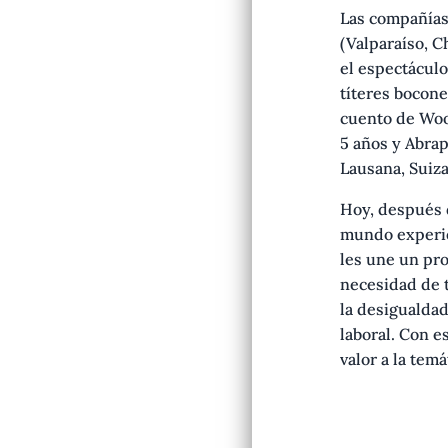
Las compañías
(Valparaíso, C
el espectáculo
títeres bocone
cuento de Woo
5 años y Abra
Lausana, Suiza
Hoy, después 
mundo experie
les une un pro
necesidad de t
la desigualdad,
laboral. Con e
valor a la temá