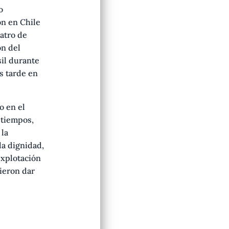
o
on en Chile
atro de
ón del
il durante
s tarde en
o en el
 tiempos,
 la
la dignidad,
 explotación
ieron dar