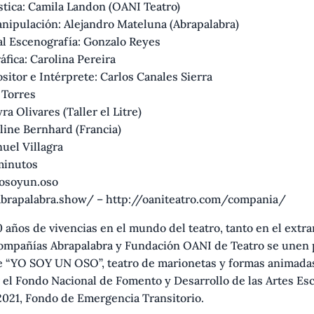
stica: Camila Landon (OANI Teatro)
nipulación: Alejandro Mateluna (Abrapalabra)
al Escenografía: Gonzalo Reyes
fica: Carolina Pereira
itor e Intérprete: Carlos Canales Sierra
 Torres
ra Olivares (Taller el Litre)
line Bernhard (Francia)
uel Villagra
minutos
osoyun.oso
abrapalabra.show/ – http://oaniteatro.com/compania/
años de vivencias en el mundo del teatro, tanto en el extr
 compañías Abrapalabra y Fundación OANI de Teatro se unen 
je “YO SOY UN OSO”, teatro de marionetas y formas animada
 el Fondo Nacional de Fomento y Desarrollo de las Artes Esc
2021, Fondo de Emergencia Transitorio.