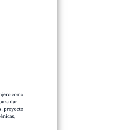
anjero como
para dar
s, proyecto
énicas,