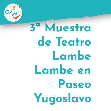
Saltar
al
contenido
3ª Muestra
de Teatro
Lambe
Lambe en
Paseo
Yugoslavo