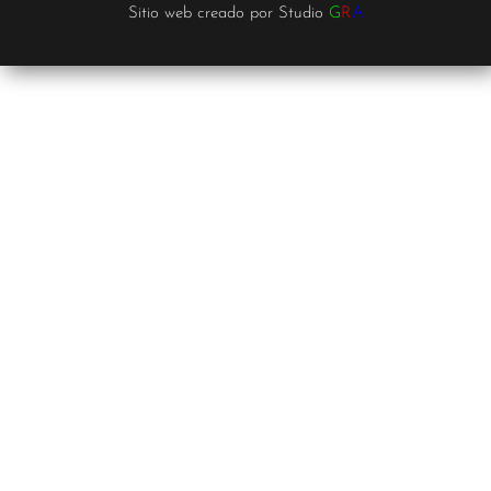
Sitio web creado por
Studio
G
R
A