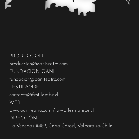
PRODUCCIÓN
produccion@oaniteatro.com
FUNDACIÓN OANI
fundacion@oaniteatro.com
FESTILAMBE
contacto@festilambe.cl
WEB
www.oaniteatro.com
/
www.festilambe.cl
DIRECCIÓN
Lo Venegas #489, Cerro Cárcel, Valparaíso-Chile