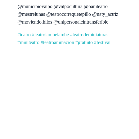
@municipiovalpo @valpocultura @oaniteatro
@mestrelunas @teatrocorrequetepillo @naty_actriz
@moviendo.hilos @unipersonaleintransferible
#teatro
#teatrolambelambe
#teatrodeminiaturas
#miniteatro
#teatroanimacion
#gratuito
#festival