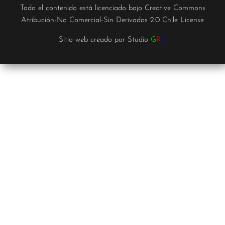
Todo el contenido está licenciado bajo
Creative Commons
Atribución-No Comercial-Sin Derivadas 2.0 Chile License
Sitio web creado por
Studio
G
R
A