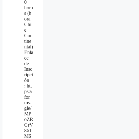
0
hora
s (h
ora
Chil
e
Con
tine
ntal)
Enla
ce
de
Insc
ripci
ón
: htt
ps://
for
ms.
gle/
MP
oZR
GrV
86T
M6