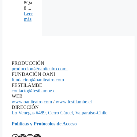
8Qa
8 ...
Leer
más
PRODUCCIÓN
produccion@oaniteatro.com
FUNDACIÓN OANI
fundacion@oaniteatro.com
FESTILAMBE
contacto@festilambe.cl
WEB
www.oaniteatro.com
/
www.festilambe.cl
DIRECCIÓN
Lo Venegas #489, Cerro Cárcel, Valparaíso-Chile
Políticas y Protocolos de Acceso