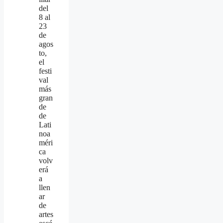
del
8 al
23
de
agos
to,
el
festi
val
más
gran
de
de
Lati
noa
méri
ca
volv
erá
a
llen
ar
de
artes