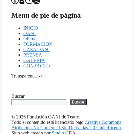
Facebook
Instagram
YouTube
X
Menu de pie de página
INICIO
OANI
Obras
FORMACION
CASA OANI
PRENSA
GALERIA
CONTACTO
Transparencia ->
Buscar
Buscar
© 2026 Fundación OANI de Teatro.
Todo el contenido está licenciado bajo
Creative Commons
Atribución-No Comercial-Sin Derivadas 2.0 Chile License
Sitio web creado por
Studio
G
R
A