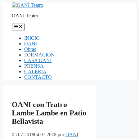
Saltar
al
OANI Teatro
contenido
Menú
INICIO
OANI
Obras
FORMACION
CASA OANI
PRENSA
GALERIA
CONTACTO
OANI con Teatro
Lambe Lambe en Patio
Bellavista
05.07.2018
04.07.2018
por
OANI