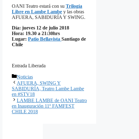
OANI Teatro estará con su
Trilogía
Libre en Lambe Lambe
y las obras
AFUERA, SABIDURÍA Y SWING.
Día: jueves 12 de julio 2018
Hora: 19.30 a 21:30hrs
Lugar:
Patio Bellavista
Santiago de
Chile
Entrada Liberada
Categorías
Noticias
AFUERA, SWING Y
SABIDURÍA, Teatro Lambe Lambe
en #STV18
LAMBE LAMBE de OANI Teatro
en Inauguración 11º FAMFEST
CHILE 2018