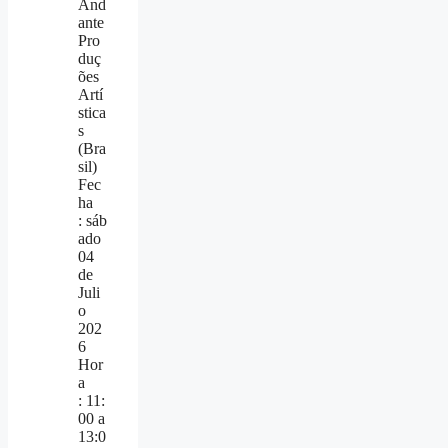
And
ante
Pro
duç
ões
Artí
stica
s
(Bra
sil)
Fec
ha
: sáb
ado
04
de
Juli
o
202
6
Hor
a
: 11:
00 a
13:0