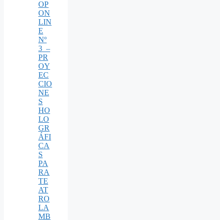
OP
ON
LIN
E
Nº
3 –
PR
OY
EC
CIO
NE
S
HO
LO
GR
ÁFI
CA
S
PA
RA
TE
AT
RO
LA
MB