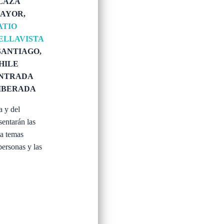
LAZA
AYOR,
ATIO
ELLAVISTA
 SANTIAGO,
HILE
NTRADA
IBERADA
a y del
sentarán las
ta temas
personas y las