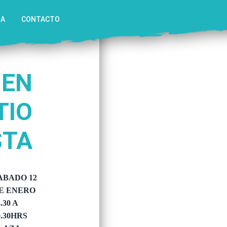
IA
CONTACTO
 EN
TIO
STA
ABADO 12
E ENERO
.30 A
0.30HRS