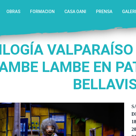
OBRAS
FORMACION
CASA OANI
PRENSA
GALER
ILOGÍA VALPARAÍSO
AMBE LAMBE EN PA
BELLAVI
S
D
18
2