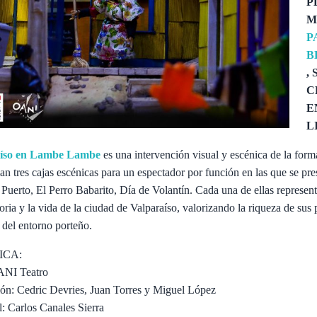
P
M
P
B
,
C
E
L
aíso en Lambe Lambe
es una intervención visual y escénica de la form
lan tres cajas escénicas para un espectador por función en las que se pre
Puerto, El Perro Babarito, Día de Volantín. Cada una de ellas represen
toria y la vida de la ciudad de Valparaíso, valorizando la riqueza de sus 
s del entorno porteño.
ICA:
OANI Teatro
ón: Cedric Devries, Juan Torres y Miguel López
: Carlos Canales Sierra