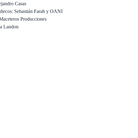
ejandro Casas
ñecos: Sebastián Farah y OANI
 Maceteros Producciones
la Landon